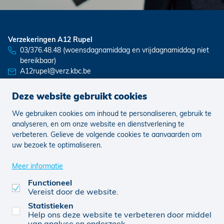
Verzekeringen A12 Rupel
03/376.48.48 (woensdagnamiddag en vrijdagnamiddag niet
bereikbaar)
A12rupel@verz.kbc.be
Deze website gebruikt cookies
We gebruiken cookies om inhoud te personaliseren, gebruik te
Nieuws
Vacatures
analyseren, en om onze website en dienstverlening te
verbeteren. Gelieve de volgende cookies te aanvaarden om
uw bezoek te optimaliseren.
Juridisch
Klachten
Cookie voorkeuren aanpassen
Meer informatie
Functioneel
Vereist door de website.
0728 765 156
© KBC 2026
Website door FW4
Statistieken
Help ons deze website te verbeteren door middel
van analyse en onderzoek.