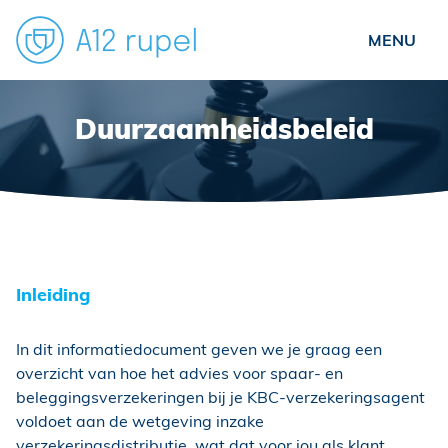
Particulieren
Duurzaamheidsbeleid
Ondernemers
Verenigingen
Over ons
Nieuws
Inleiding
Veelgestelde vragen
Contact
In dit informatiedocument geven we je graag een
overzicht van hoe het advies voor spaar- en
Schade?
beleggingsverzekeringen bij je KBC-verzekeringsagent
voldoet aan de wetgeving inzake
verzekeringsdistributie, wat dat voor jou als klant