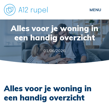
Particulieren
Alles voor je woning in
Ondernemers
een handig overzicht
Verenigingen
01/06/2026
Over ons
Nieuws
Veelgestelde vragen
Contact
Alles voor je woning in
Schade?
een handig overzicht