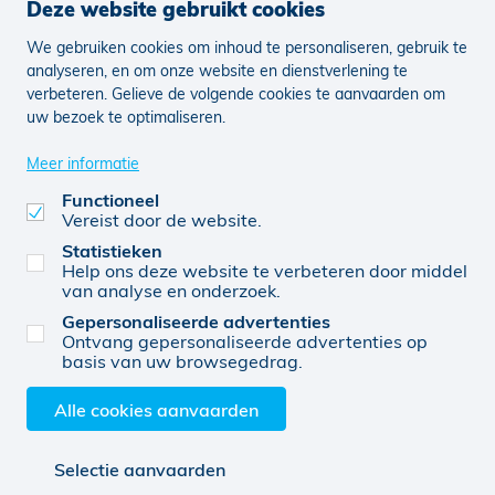
Deze website gebruikt cookies
We gebruiken cookies om inhoud te personaliseren, gebruik te
Nieuws
Vacatures
analyseren, en om onze website en dienstverlening te
verbeteren. Gelieve de volgende cookies te aanvaarden om
uw bezoek te optimaliseren.
Juridisch
Klachten
Cookie voorkeuren aanpassen
Meer informatie
Functioneel
Vereist door de website.
0728 765 156
© KBC 2026
Website door FW4
Statistieken
Help ons deze website te verbeteren door middel
van analyse en onderzoek.
Gepersonaliseerde advertenties
Verzekeringen A12 Rupel BV (0728 765 156),
Ontvang gepersonaliseerde advertenties op
verbonden agent, van KBC Verzekeringen nv,
basis van uw browsegedrag.
Professor Roger Van Overstraetenplein 2, 3000
Leuven, België, BTW BE 0403.552.563, RPR Leuven
Alle cookies aanvaarden
Selectie aanvaarden