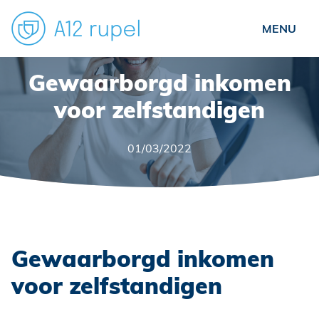
Particulieren
Gewaarborgd inkomen
Ondernemers
voor zelfstandigen
Verenigingen
01/03/2022
Over ons
Nieuws
Veelgestelde vragen
Contact
Gewaarborgd inkomen
Schade?
voor zelfstandigen