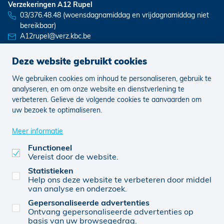
Verzekeringen A12 Rupel
03/376.48.48 (woensdagnamiddag en vrijdagnamiddag niet
bereikbaar)
A12rupel@verz.kbc.be
Deze website gebruikt cookies
We gebruiken cookies om inhoud te personaliseren, gebruik te
Nieuws
Vacatures
analyseren, en om onze website en dienstverlening te
verbeteren. Gelieve de volgende cookies te aanvaarden om
uw bezoek te optimaliseren.
Juridisch
Klachten
Cookie voorkeuren aanpassen
Meer informatie
Functioneel
Vereist door de website.
0728 765 156
© KBC 2026
Website door FW4
Statistieken
Help ons deze website te verbeteren door middel
van analyse en onderzoek.
Gepersonaliseerde advertenties
Verzekeringen A12 Rupel BV (0728 765 156),
Ontvang gepersonaliseerde advertenties op
verbonden agent, van KBC Verzekeringen nv,
basis van uw browsegedrag.