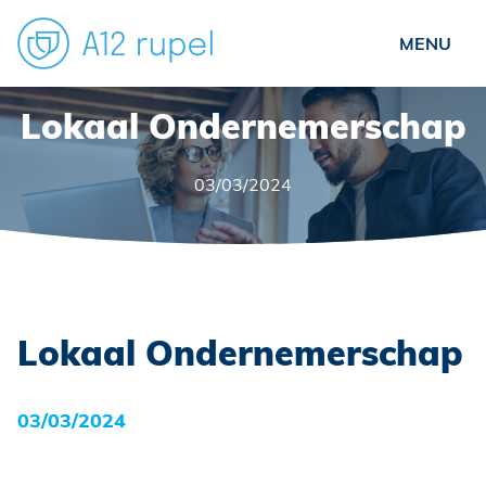
Particulieren
​Lokaal Ondernemerschap
Ondernemers
03/03/2024
Verenigingen
Over ons
Nieuws
Veelgestelde vragen
​Lokaal Ondernemerschap
Contact
03/03/2024
Schade?