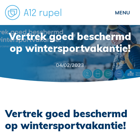
Particulieren
Vertrek goed beschermd
Ondernemers
op wintersportvakantie!
Verenigingen
04/02/2023
Over ons
Nieuws
Veelgestelde vragen
Contact
Vertrek goed beschermd
Schade?
op wintersportvakantie!