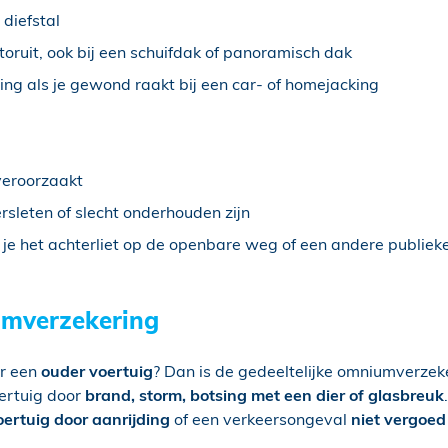
 diefstal
oruit, ook bij een schuifdak of panoramisch dak
ng als je gewond raakt bij een car- of homejacking
veroorzaakt
sleten of slecht onderhouden zijn
 je het achterliet op de openbare weg of een andere publieke 
iumverzekering
or een
ouder voertuig
? Dan is de gedeeltelijke omniumverzek
ertuig door
brand, storm, botsing met een dier of glasbreuk
ertuig door aanrijding
of een verkeersongeval
niet vergoed