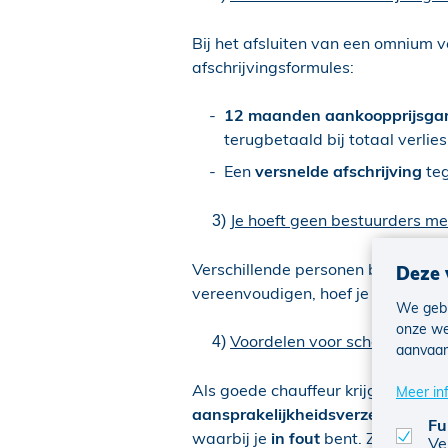
Bij het afsluiten van een omnium v
afschrijvingsformules:
12 maanden aankoopprijsgar
terugbetaald bij totaal verlies
Een
versnelde afschrijving
teg
Je hoeft geen bestuurders me
3)
Verschillende personen besturen d
Deze 
vereenvoudigen, hoef je
niet lang
We gebr
onze we
Voordelen voor schadevrij rij
4)
aanvaar
Als goede chauffeur krijg je na 1 
Meer in
aansprakelijkheidsverzekering
. 
Fu
waarbij je
in fout
bent. Zo behoud 
Ve