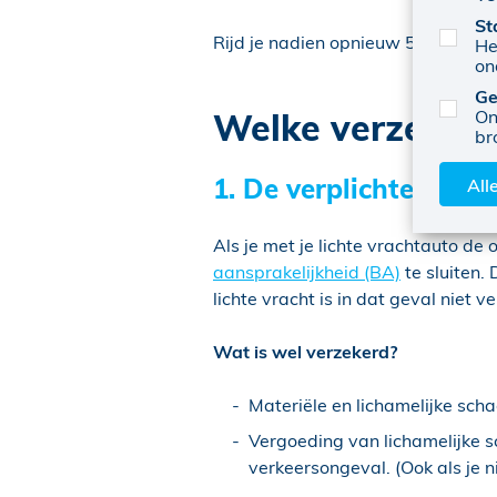
St
Rijd je nadien opnieuw 5 jaar schad
He
on
Ge
Welke verzekerin
On
br
1. De verplichte burge
All
Als je met je lichte vrachtauto de
aansprakelijkheid (BA)
te sluiten.
lichte vracht is in dat geval niet v
Wat is wel verzekerd?
Materiële en lichamelijke scha
Vergoeding van lichamelijke s
verkeersongeval. (Ook als je ni