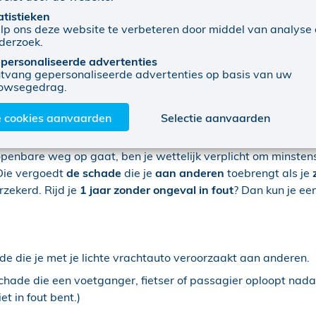
atistieken
evrij terwijl je bedrijfswagen de hele tijd verzekerd is? Dan
lp ons deze website te verbeteren door middel van analyse
derzoek.
personaliseerde advertenties
gen kun je afsluiten voor je 
tvang gepersonaliseerde advertenties op basis van uw
owsegedrag.
rlijke aansprakelijkheid (BA)
e cookies aanvaarden
Selectie aanvaarden
 openbare weg op gaat, ben je wettelijk verplicht om minste
 Die vergoedt
de schade
die je
aan anderen
toebrengt als je
erzekerd. Rijd je
1 jaar zonder ongeval in fout
? Dan kun je ee
de die je met je lichte vrachtauto veroorzaakt aan anderen.
chade die een voetganger, fietser of passagier oploopt nada
et in fout bent.)