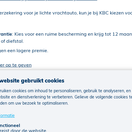
erzekering voor je lichte vrachtauto, kun je bij KBC kiezen vo
antie
: Kies voor een ruime bescherming en krijg tot 12 ma
 of diefstal.
en een lagere premie.
er op te geven
e lichte vrachtauto's binnen jouw onderneming? Om het afslu
website gebruikt cookies
er wisselende bestuurders op te geven
.
uiken cookies om inhoud te personaliseren, gebruik te analyseren, en
bsite en dienstverlening te verbeteren. Gelieve de volgende cookies t
den
den om uw bezoek te optimaliseren.
jaar zonder ongeval in fout een
korting van 10%
op je premie
formatie
Na
5 schadevrije jaren
verdien je een
joker
. Die joker kun je i
nctioneel
je je voordelige premie.
reist door de website.