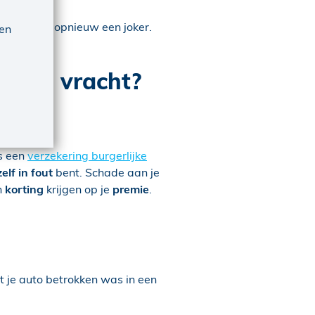
 verdien je opnieuw een joker.
 en
lichte vracht?
ns een
verzekering burgerlijke
zelf in fout
bent. Schade aan je
n
korting
krijgen op je
premie
.
t je auto betrokken was in een