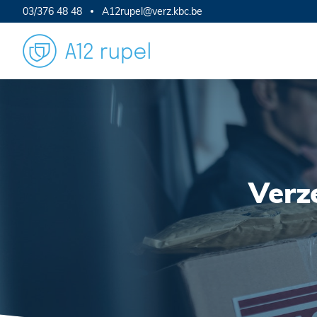
03/376 48 48
A12rupel@verz.kbc.be
Verze