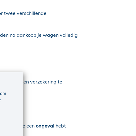
or twee verschillende
anden na aankoop je wagen volledig
iten van een verzekering te
 om
e
 voor
je
nzetten als je een
ongeval
hebt