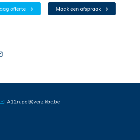
aag offerte
Maak een afspraak
A12rupel@verz.kbc.be