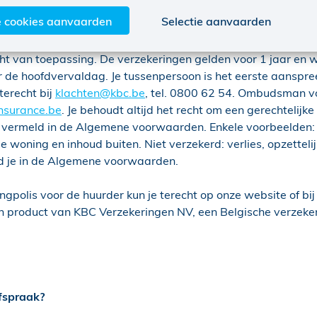
 verzekeringen zijn bestemd voor huurders van een particuli
e cookies aanvaarden
Selectie aanvaarden
 vrij beroep uitgeoefend.
cht van toepassing. De verzekeringen gelden voor 1 jaar en w
de hoofdvervaldag. Je tussenpersoon is het eerste aanspreek
terecht bij
klachten@kbc.be
, tel. 0800 62 54. Ombudsman v
surance.be
. Je behoudt altijd het recht om een gerechtelijke
’s vermeld in de Algemene voorwaarden. Enkele voorbeelden:
n je woning en inhoud buiten. Niet verzekerd: verlies, opzette
vind je in de Algemene voorwaarden.
gpolis voor de huurder kun je terecht op onze website of bi
en product van KBC Verzekeringen NV, een Belgische verzeke
fspraak?