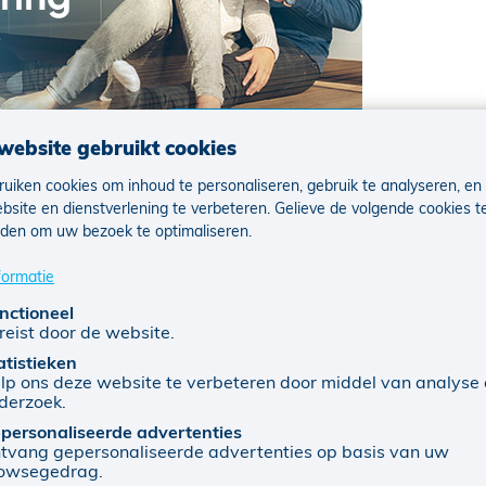
website gebruikt cookies
uiken cookies om inhoud te personaliseren, gebruik te analyseren, en
bsite en dienstverlening te verbeteren. Gelieve de volgende cookies t
den om uw bezoek te optimaliseren.
kering van KBC online af? Dan krijg je het eerste jaar twee 
ustus tot en met 31 oktober 2022.
formatie
 op
kbc.be/brandverzekering-huurder
voor je de verzekering sl
nctioneel
reist door de website.
atistieken
lp ons deze website te verbeteren door middel van analyse
Verzekeringen online af en ontdek snel de tijdelijke voorwaa
derzoek.
ndverzekering-huurder voor je de verzekering sluit. De KBC
personaliseerde advertenties
keringen bevatten: verzekering huurder, verzekering inhoud
tvang gepersonaliseerde advertenties op basis van uw
owsegedrag.
ng bodemsanering (zaakschadeverzekeringen), verzekering re