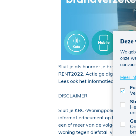
Deze 
We gebr
onze we
aanvaar
Sluit je als huurder je brandverze
RENT2022. Actie geldig van 1 aug
Meer in
Lees ook het informatiedocument
Fu
Ve
DISCLAIMER
St
He
Sluit je KBC-Woningpolis van KBC 
on
informatiedocument op kbc.be/bra
Ge
een of meer van de volgende verze
On
br
woning tegen diefstal, verzekeri