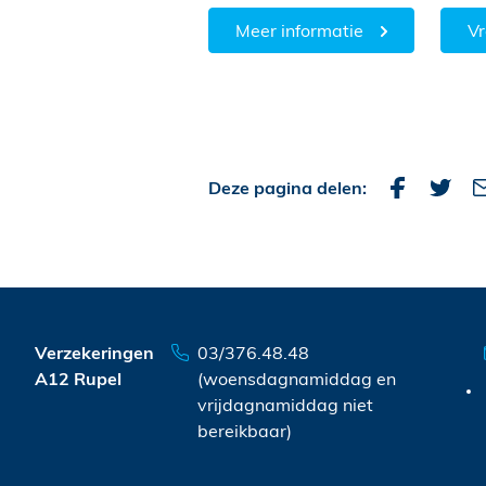
Meer informatie
Vr
Deze pagina delen:
Verzekeringen
03/376.48.48
A12 Rupel
(woensdagnamiddag en
vrijdagnamiddag niet
bereikbaar)