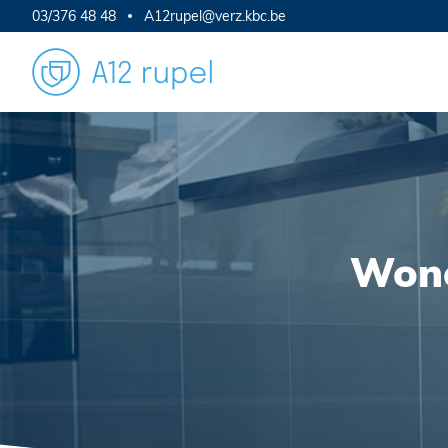
03/376 48 48
A12rupel@verz.kbc.be
Wone