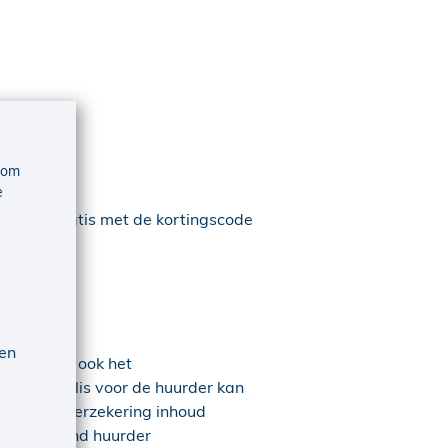
 om
e
maanden gratis met de kortingscode
uit.
 en
rden. Lees ook het
-Woningpolis voor de huurder kan
 woning, verzekering inhoud
chtsbijstand huurder