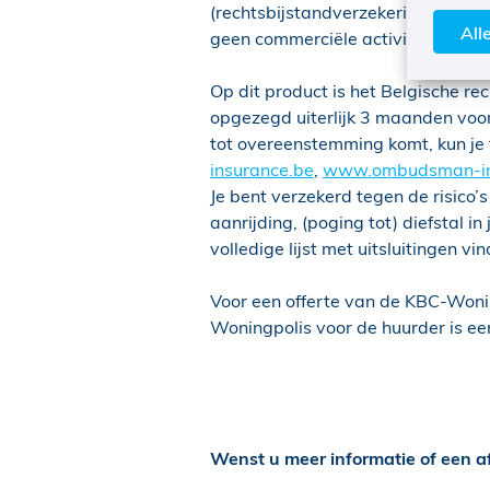
(rechtsbijstandverzekering). Deze
All
geen commerciële activiteit of een
Op dit product is het Belgische re
opgezegd uiterlijk 3 maanden voor 
tot overeenstemming komt, kun je 
insurance.be
,
www.ombudsman-in
Je bent verzekerd tegen de risico
aanrijding, (poging tot) diefstal i
volledige lijst met uitsluitingen 
Voor een offerte van de KBC-Wonin
Woningpolis voor de huurder is e
Wenst u meer informatie of een a